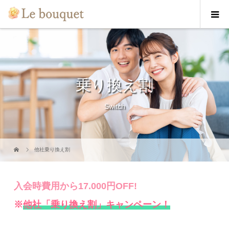
乗り換え割
Switch
他社乗り換え割
入会時費用から17.000円OFF!
※
他社「乗り換え割」キャンペーン！